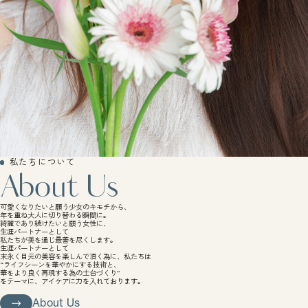
私たちについて
About Us
可愛くなりたいと願う少女のキモチから、
年を重ね大人に切り替わる瞬間に。
綺麗であり続けたいと願う女性に、
生涯パートナーとして
私たちが美を通じ最善を尽くします。
生涯パートナーとして
末永く目元の美容を楽しんで頂く為に、私たちは
“ライフシーンを華やかにする技術と、
華をより良く再現する為の土台づくり”
をテーマに、アイケアに力を入れております。
About Us