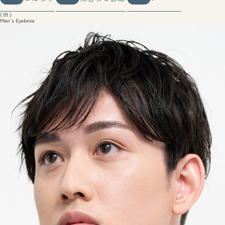
こだわり
似合わせ診断
メニュー
( 05 )
Men's Eyebrow
( メンズアイブロウ )