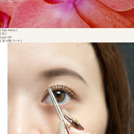
( Eye menu )
( 01 )
Lash lift
( まつ毛パーマ )