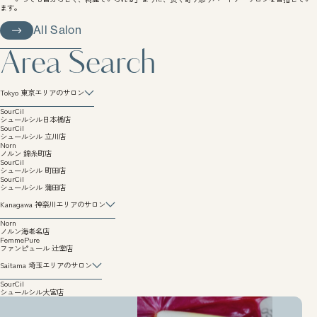
ます。
All Salon
All Salon
Area Search
Tokyo
東京エリアのサロン
Tokyo
東京エリアのサロン
SourCil
シュールシル日本橋店
SourCil
シュールシル 立川店
Norn
ノルン 錦糸町店
SourCil
シュールシル 町田店
SourCil
シュールシル 蒲田店
Kanagawa
神奈川エリアのサロン
Kanagawa
神奈川エリアのサロン
Norn
ノルン海老名店
FemmePure
ファンピュール 辻堂店
Saitama
埼玉エリアのサロン
Saitama
埼玉エリアのサロン
SourCil
シュールシル大宮店