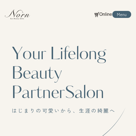
Menu
Online
Online
Close
Y
o
u
r
L
i
f
e
l
o
n
g
B
e
a
u
t
y
P
a
r
t
n
e
r
S
a
l
o
n
は
じ
ま
り
の
可
愛
い
か
ら
、
生
涯
の
綺
麗
へ