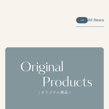
All News
All News
Original
Products
( オリジナル商品 )